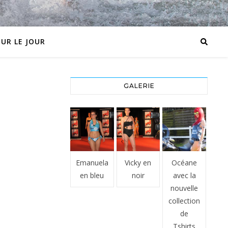
OUR LE JOUR
GALERIE
Emanuela
Vicky en
Océane
en bleu
noir
avec la
nouvelle
collection
de
Tshirts