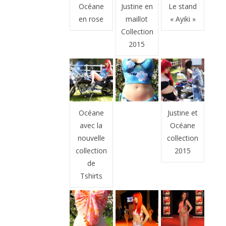
Océane
Justine en
Le stand
en rose
maillot
« Ayiki »
Collection
2015
Océane
Justine et
avec la
Océane
nouvelle
collection
collection
2015
de
Tshirts